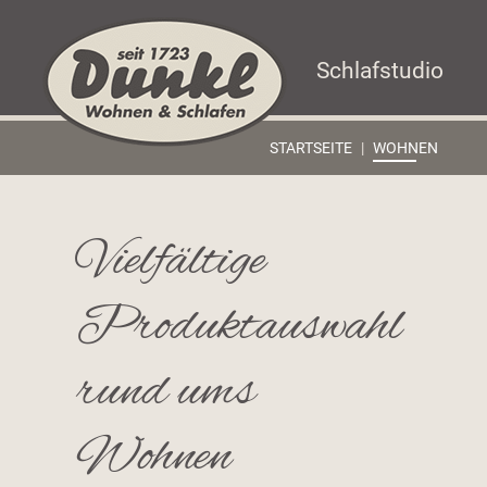
Seitenbereiche:
Zum
Zur
Zur
Inhalt
Hauptnavigation
Footernavigation
Schlafstudio
STARTSEITE
WOHNEN
Vielfältige
Produktauswahl
rund ums
Wohnen