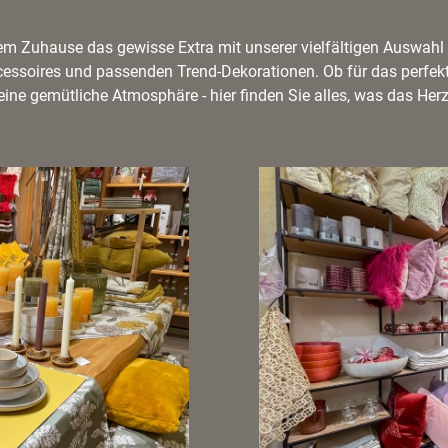
rem Zuhause das gewisse Extra mit unserer vielfältigen Auswahl 
cessoires und passenden Trend-Dekorationen. Ob für das perfek
 eine gemütliche Atmosphäre - hier finden Sie alles, was das Herz