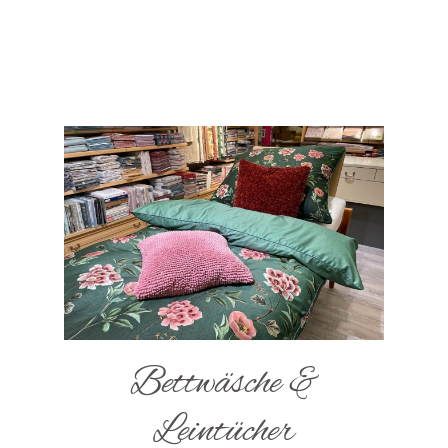
Bettwäsche &
Leintücher