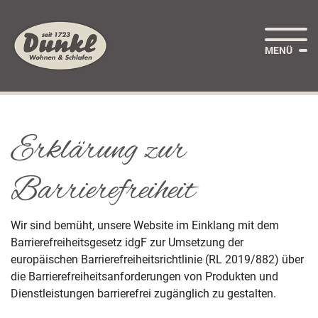
Seitenbereiche:
Zum
Zur
Zur
Inhalt
Hauptnavigation
Footernavigation
MENÜ
Erklärung zur
Barrierefreiheit
Wir sind bemüht, unsere Website im Einklang mit dem
Barrierefreiheitsgesetz idgF zur Umsetzung der
europäischen Barrierefreiheitsrichtlinie (RL 2019/882) über
die Barrierefreiheitsanforderungen von Produkten und
Dienstleistungen barrierefrei zugänglich zu gestalten.