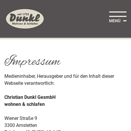
Seitenbereiche:
Zum
Zur
Zur
Inhalt
Hauptnavigation
Footernavigation
MENÜ
Impressum
Medieninhaber, Herausgeber und für den Inhalt dieser
Webseite verantwortlich:
Christian Dunkl GesmbH
wohnen & schlafen
Wiener Straße 9
3300 Amstetten