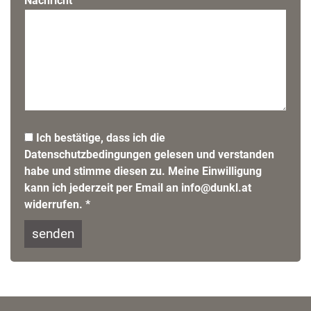
Nachricht
Ich bestätige, dass ich die
Datenschutzbedingungen gelesen und verstanden
habe und stimme diesen zu. Meine Einwilligung
kann ich jederzeit per Email an
info@dunkl.at
widerrufen.
*
Bitte
Bitte
dieses
dieses
Feld
Feld
nicht
nicht
ausfüllen.
ausfüllen.